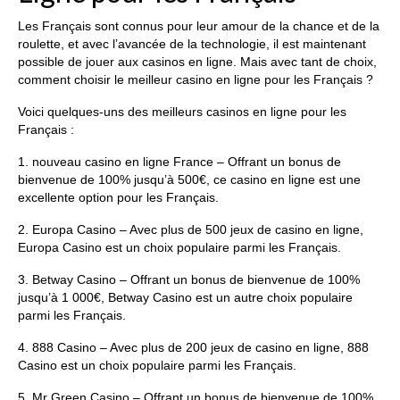
Les Français sont connus pour leur amour de la chance et de la
roulette, et avec l’avancée de la technologie, il est maintenant
possible de jouer aux casinos en ligne. Mais avec tant de choix,
comment choisir le meilleur casino en ligne pour les Français ?
Voici quelques-uns des meilleurs casinos en ligne pour les
Français :
1. nouveau casino en ligne France – Offrant un bonus de
bienvenue de 100% jusqu’à 500€, ce casino en ligne est une
excellente option pour les Français.
2. Europa Casino – Avec plus de 500 jeux de casino en ligne,
Europa Casino est un choix populaire parmi les Français.
3. Betway Casino – Offrant un bonus de bienvenue de 100%
jusqu’à 1 000€, Betway Casino est un autre choix populaire
parmi les Français.
4. 888 Casino – Avec plus de 200 jeux de casino en ligne, 888
Casino est un choix populaire parmi les Français.
5. Mr Green Casino – Offrant un bonus de bienvenue de 100%