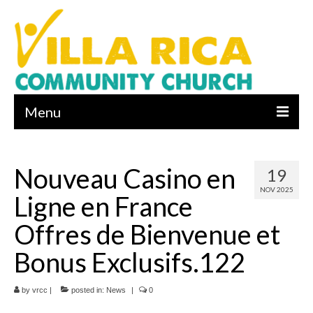
Menu
About us
Nouveau Casino en
19
Who We Are
NOV 2025
Ligne en France
What We Believe
Offres de Bienvenue et
Leadership
Bonus Exclusifs.122
Contact Us
by
vrcc
|
posted in:
News
|
0
I’m New