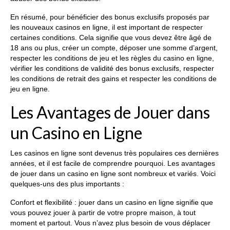
En résumé, pour bénéficier des bonus exclusifs proposés par
les nouveaux casinos en ligne, il est important de respecter
certaines conditions. Cela signifie que vous devez être âgé de
18 ans ou plus, créer un compte, déposer une somme d’argent,
respecter les conditions de jeu et les règles du casino en ligne,
vérifier les conditions de validité des bonus exclusifs, respecter
les conditions de retrait des gains et respecter les conditions de
jeu en ligne.
Les Avantages de Jouer dans
un Casino en Ligne
Les casinos en ligne sont devenus très populaires ces dernières
années, et il est facile de comprendre pourquoi. Les avantages
de jouer dans un casino en ligne sont nombreux et variés. Voici
quelques-uns des plus importants :
Confort et flexibilité : jouer dans un casino en ligne signifie que
vous pouvez jouer à partir de votre propre maison, à tout
moment et partout. Vous n’avez plus besoin de vous déplacer