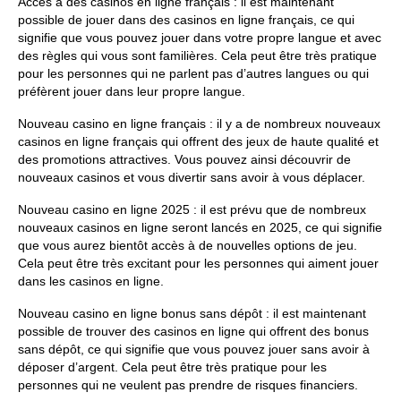
Accès à des casinos en ligne français : il est maintenant
possible de jouer dans des casinos en ligne français, ce qui
signifie que vous pouvez jouer dans votre propre langue et avec
des règles qui vous sont familières. Cela peut être très pratique
pour les personnes qui ne parlent pas d’autres langues ou qui
préfèrent jouer dans leur propre langue.
Nouveau casino en ligne français : il y a de nombreux nouveaux
casinos en ligne français qui offrent des jeux de haute qualité et
des promotions attractives. Vous pouvez ainsi découvrir de
nouveaux casinos et vous divertir sans avoir à vous déplacer.
Nouveau casino en ligne 2025 : il est prévu que de nombreux
nouveaux casinos en ligne seront lancés en 2025, ce qui signifie
que vous aurez bientôt accès à de nouvelles options de jeu.
Cela peut être très excitant pour les personnes qui aiment jouer
dans les casinos en ligne.
Nouveau casino en ligne bonus sans dépôt : il est maintenant
possible de trouver des casinos en ligne qui offrent des bonus
sans dépôt, ce qui signifie que vous pouvez jouer sans avoir à
déposer d’argent. Cela peut être très pratique pour les
personnes qui ne veulent pas prendre de risques financiers.