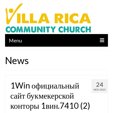
Menu
About us
News
Who We Are
What We Believe
1Win официальный
24
Leadership
NOV 2025
сайт букмекерской
Contact Us
конторы 1вин.7410 (2)
I’m New