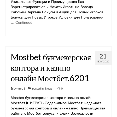
Уникальные Функции и Преимущества Как
Зарегистрироваться и Начать Играть на Вавада
Рабочем Зеркале Бонусы и Акции для Новых Игроков
Бонусы для Новых Игроков Условия для Пользования
…
Continued
Mostbet букмекерская
21
NOV 2025
контора и казино
онлайн Мостбет.6201
by
vrcc
|
posted in:
News
|
0
Mostbet букмекерская контора и казино онлайн
Мостбет ▶️ ИГРАТЬ Содержимое Мостбет: надежная
букмекерская контора и онлайн-казино Преимущества
работы с Мостбет Бонусы и акции Возможности