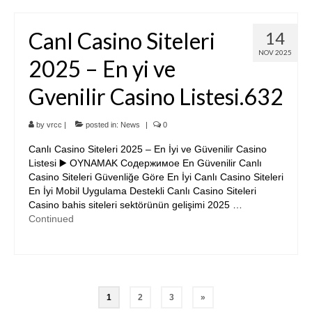
Canl Casino Siteleri
14
NOV 2025
2025 – En yi ve
Gvenilir Casino Listesi.632
by
vrcc
|
posted in:
News
|
0
Canlı Casino Siteleri 2025 – En İyi ve Güvenilir Casino
Listesi ▶️ OYNAMAK Содержимое En Güvenilir Canlı
Casino Siteleri Güvenliğe Göre En İyi Canlı Casino Siteleri
En İyi Mobil Uygulama Destekli Canlı Casino Siteleri
Casino bahis siteleri sektörünün gelişimi 2025 …
Continued
Posts
1
2
3
»