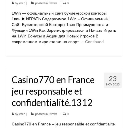
Ministries
by
vrcc
|
posted in:
News
|
0
1Win — официальный сайт букмекерской конторы
Nursery
1вин ▶️ ИГРАТЬ Содержимое 1Win – Официальный
Сайт Букмекерской Конторы 1вин Преимущества и
412 Littles (3-5yrs)
Функции 1Win Как Зарегистрироваться и Начать Играть
на 1Win Бонусы и Акции для Новых Игроков В
412 Children’s Ministry (1st-5th)
современном мире ставки на спорт …
Continued
412 Student Ministry (Youth)
Vacation Bible School
Resources
Casino770 en France
23
NOV 2025
Sermons
jeu responsable et
Sermons – 2019
confidentialité.1312
Sermons – 2018
by
vrcc
|
posted in:
News
|
0
Sermons – 2017
Casino770 en France – jeu responsable et confidentialité