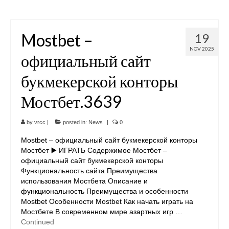
Mostbet –
19
NOV 2025
официальный сайт
букмекерской конторы
Мостбет.3639
by
vrcc
|
posted in:
News
|
0
Mostbet – официальный сайт букмекерской конторы
Мостбет ▶️ ИГРАТЬ Содержимое Мостбет –
официальный сайт букмекерской конторы
Функциональность сайта Преимущества
использования Мостбета Описание и
функциональность Преимущества и особенности
Mostbet Особенности Mostbet Как начать играть на
Мостбете В современном мире азартных игр …
Continued