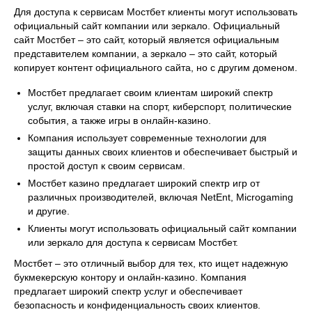
Для доступа к сервисам Мостбет клиенты могут использовать
официальный сайт компании или зеркало. Официальный
сайт Мостбет – это сайт, который является официальным
представителем компании, а зеркало – это сайт, который
копирует контент официального сайта, но с другим доменом.
Мостбет предлагает своим клиентам широкий спектр
услуг, включая ставки на спорт, киберспорт, политические
события, а также игры в онлайн-казино.
Компания использует современные технологии для
защиты данных своих клиентов и обеспечивает быстрый и
простой доступ к своим сервисам.
Мостбет казино предлагает широкий спектр игр от
различных производителей, включая NetEnt, Microgaming
и другие.
Клиенты могут использовать официальный сайт компании
или зеркало для доступа к сервисам Мостбет.
Мостбет – это отличный выбор для тех, кто ищет надежную
букмекерскую контору и онлайн-казино. Компания
предлагает широкий спектр услуг и обеспечивает
безопасность и конфиденциальность своих клиентов.