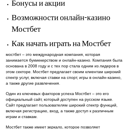
Бонусы и акции
Sermons – 2016
Возможности онлайн-казино
Sermons – 2015
Мостбет
Sermons – 2014
Midweek Bible Study
Как начать играть на Мостбет
Events
мостбет – это международная компания, которая
занимается букмекерством и онлайн-казино. Компания была
Giving
основана в 2008 году и с тех пор стала одним из лидеров в
этом секторе. Мостбет предлагает своим клиентам широкий
спектр услуг, включая ставки на спорт, игры в онлайн-казино,
а также другие развлечения.
Один из ключевых факторов успеха Мостбет – это его
официальный сайт, который доступен на русском языке.
Сайт предлагает пользователям широкий спектр функций,
включая регистрацию, вход, а также доступ к различным
играм и ставкам.
Мостбет также имеет зеркало, которое позволяет