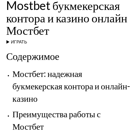
Mostbet букмекерская
Ministries
контора и казино онлайн
Nursery
Мостбет
412 Littles (3-5yrs)
412 Children’s Ministry (1st-5th)
▶️ ИГРАТЬ
Содержимое
412 Student Ministry (Youth)
Vacation Bible School
Мостбет: надежная
Resources
букмекерская контора и онлайн-
Sermons
казино
Sermons – 2019
Преимущества работы с
Sermons – 2018
Мостбет
Sermons – 2017