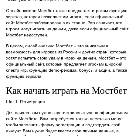
Онлайн-казино Мостбет также предлагает игрокам функцию
зеркала, которая позволяет им играть, если официальный
сайт Мостбет заблокирован в их стране. Это означает, что
игроки могут играть на деньги, даже если официальный сайт
Мостбет недоступен.
В целом, онлайн-казино Мостбет – это уникальная
возможность для игроков из России и других стран, которые
хотят испытать свою удачу в играх на деньги. Мостбет – это
официальный сайт, который предлагает игрокам широкий
спектр игр, функцию demo-режима, бонусы и акции, а также
функцию зеркала.
Как начать играть на Мостбет
Шаг 1: Регистрация
Для начала вам нужно зарегистрироваться на официальном
сайте Мостбета. Вам потребуется только несколько минут,
чтобы заполнить форму регистрации и подтвердить свой
аккаунт. Вам нужно будет ввести свои личные данные, а