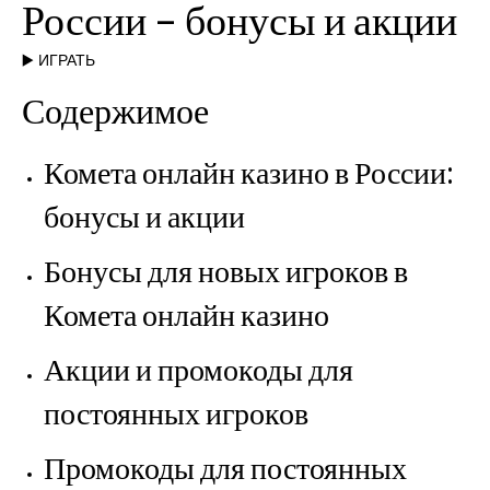
России – бонусы и акции
Ministries
Nursery
▶️ ИГРАТЬ
Содержимое
412 Littles (3-5yrs)
412 Children’s Ministry (1st-5th)
Комета онлайн казино в России:
412 Student Ministry (Youth)
бонусы и акции
Vacation Bible School
Бонусы для новых игроков в
Resources
Комета онлайн казино
Sermons
Акции и промокоды для
Sermons – 2019
постоянных игроков
Sermons – 2018
Промокоды для постоянных
Sermons – 2017