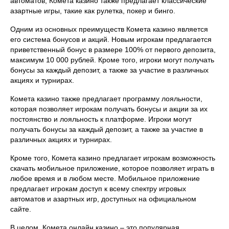
автоматов, Комета казино также предлагает классические
азартные игры, такие как рулетка, покер и бинго.
Одним из основных преимуществ Комета казино является
его система бонусов и акций. Новым игрокам предлагается
приветственный бонус в размере 100% от первого депозита,
максимум 10 000 рублей. Кроме того, игроки могут получать
бонусы за каждый депозит, а также за участие в различных
акциях и турнирах.
Комета казино также предлагает программу лояльности,
которая позволяет игрокам получать бонусы и акции за их
постоянство и лояльность к платформе. Игроки могут
получать бонусы за каждый депозит, а также за участие в
различных акциях и турнирах.
Кроме того, Комета казино предлагает игрокам возможность
скачать мобильное приложение, которое позволяет играть в
любое время и в любом месте. Мобильное приложение
предлагает игрокам доступ к всему спектру игровых
автоматов и азартных игр, доступных на официальном
сайте.
В целом, Комета онлайн казино – это популярная