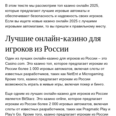
В этом тексте мы рассмотрим топ казино онлайн 2025,
которые предлагают лучшие игровые автоматы и
обеспечивают безопасность и надежность своих игроков.
Если вы ищете новые казино онлайн 2025 с лучшими
игровыми автоматами, то вы пришли к правильному месту.
Лучшие онлайн-казино для
игроков из России
Один из лучших онлайн-казино для игроков из России – это
Casino.com. Это казино топ, которое предлагает игрокам из
России более 1 000 игровых автоматов, включая слоты от
известных разработчиков, таких как NetEnt и Microgaming.
Кроме того, казино предлагает игрокам из России
возможность играть в живые игры, включая покер и бинго.
Еще одним из лучших онлайн-казино для игроков из России
является BitStarz. Это казино online, которое предлагает
игрокам из России более 2 000 игровых автоматов, включая
слоты от известных разработчиков, таких как Pragmatic Play и
Play’n Go. Кроме того, казино предлагает игрокам из России