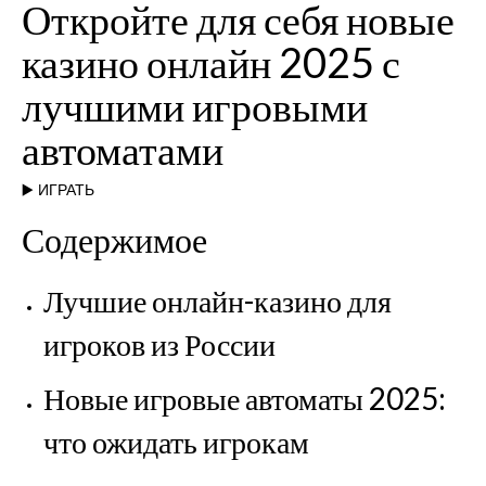
Откройте для себя новые
Ministries
казино онлайн 2025 с
Nursery
лучшими игровыми
412 Littles (3-5yrs)
автоматами
412 Children’s Ministry (1st-5th)
412 Student Ministry (Youth)
▶️ ИГРАТЬ
Содержимое
Vacation Bible School
Resources
Лучшие онлайн-казино для
Sermons
игроков из России
Sermons – 2019
Новые игровые автоматы 2025:
Sermons – 2018
что ожидать игрокам
Sermons – 2017