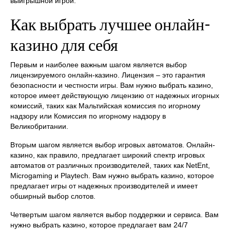
выигрышной игрой.
Как выбрать лучшее онлайн-
казино для себя
Первым и наиболее важным шагом является выбор
лицензируемого онлайн-казино. Лицензия – это гарантия
безопасности и честности игры. Вам нужно выбрать казино,
которое имеет действующую лицензию от надежных игорных
комиссий, таких как Мальтийская комиссия по игорному
надзору или Комиссия по игорному надзору в
Великобритании.
Вторым шагом является выбор игровых автоматов. Онлайн-
казино, как правило, предлагает широкий спектр игровых
автоматов от различных производителей, таких как NetEnt,
Microgaming и Playtech. Вам нужно выбрать казино, которое
предлагает игры от надежных производителей и имеет
обширный выбор слотов.
Четвертым шагом является выбор поддержки и сервиса. Вам
нужно выбрать казино, которое предлагает вам 24/7