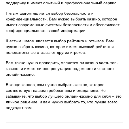
поддержку и имеет опытный и профессиональный сервис.
Пятым шагом является выбор безопасности и
конфиденциальности. Вам нужно выбрать казино, которое
имеет современные системы безопасности и обеспечивает
конфиденциальность вашей информации.
Шестым шагом является выбор рейтинга и отзывов. Вам
нужно выбрать казино, которое имеет высокий рейтинг и
положительные отзывы от других игроков.
Вам также нужно проверить, является ли казино часть топ-
казино, и имеет ли оно репутацию надежного и честного
онлайн-казино.
В конце концов, вам нужно выбрать казино, которое
соответствует вашим требованиям и ожиданиям. Не
забывайте, что выбор лучшего онлайн-казино для себя – это
личное решение, и вам нужно выбрать то, что лучше всего
подходит вам.