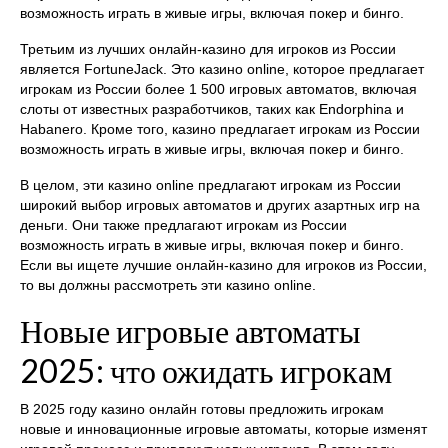
возможность играть в живые игры, включая покер и бинго.
Третьим из лучших онлайн-казино для игроков из России
является FortuneJack. Это казино online, которое предлагает
игрокам из России более 1 500 игровых автоматов, включая
слоты от известных разработчиков, таких как Endorphina и
Habanero. Кроме того, казино предлагает игрокам из России
возможность играть в живые игры, включая покер и бинго.
В целом, эти казино online предлагают игрокам из России
широкий выбор игровых автоматов и других азартных игр на
деньги. Они также предлагают игрокам из России
возможность играть в живые игры, включая покер и бинго.
Если вы ищете лучшие онлайн-казино для игроков из России,
то вы должны рассмотреть эти казино online.
Новые игровые автоматы
2025: что ожидать игрокам
В 2025 году казино онлайн готовы предложить игрокам
новые и инновационные игровые автоматы, которые изменят