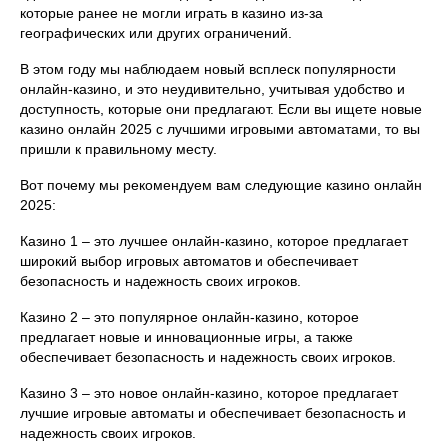
которые ранее не могли играть в казино из-за
географических или других ограничений.
В этом году мы наблюдаем новый всплеск популярности
онлайн-казино, и это неудивительно, учитывая удобство и
доступность, которые они предлагают. Если вы ищете новые
казино онлайн 2025 с лучшими игровыми автоматами, то вы
пришли к правильному месту.
Вот почему мы рекомендуем вам следующие казино онлайн
2025:
Казино 1 – это лучшее онлайн-казино, которое предлагает
широкий выбор игровых автоматов и обеспечивает
безопасность и надежность своих игроков.
Казино 2 – это популярное онлайн-казино, которое
предлагает новые и инновационные игры, а также
обеспечивает безопасность и надежность своих игроков.
Казино 3 – это новое онлайн-казино, которое предлагает
лучшие игровые автоматы и обеспечивает безопасность и
надежность своих игроков.