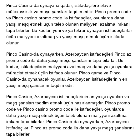
Pinco Casino-da oynayana qədər, istifadəçilərə əlavə
mütəxəssislik və məşq şansları təqdim edilir. Pinco promo code
və Pinco casino promo code ilə istifadəçilər, oyunlarda daha
yaxşı məşq etmək üçün tələb olunan maliyyəni azaltma imkanı
tapa bilərlər. Bu kodlar, yeni və ya təkrar oynayan istifadəçilərlər
üçün maliyyəni azaltmaq və yaxşı məşq etmək üçün istifadə
olunur.
Pinco Casino-da oynayarkən, Azərbaycan istifadəçiləri Pinco az
promo code ilə daha yaxşı məşq şanslarını tapa bilərlər. Bu
kodlar, istifadəçilərin maliyyəni azaltmaq və daha yaxşı oyunlara
müraciət etmək üçün istifadə olunur. Pinco game və Pinco
Casino-da oynanacak oyunlar, Azərbaycan istifadəçilərinin ən
yaxşı məşq şanslarını təqdim edir.
Pinco Casino, Azərbaycan istifadəçilərinin ən yaxşı oyunları və
məşq şansları təqdim etmək üçün hazırlanmışdır. Pinco promo
code və Pinco casino promo code ilə istifadəçilər, oyunlarda
daha yaxşı məşq etmək üçün tələb olunan maliyyəni azaltma
imkanı tapa bilərlər. Pinco Casino-da oynayarkən, Azərbaycan
istifadəçiləri Pinco az promo code ilə daha yaxşı məşq şanslarını
tapa bilərlər.