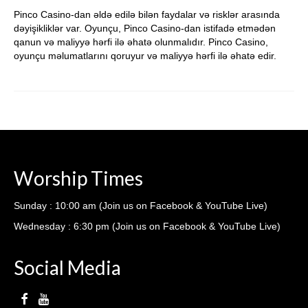
Pinco Casino-dan əldə edilə bilən faydalar və risklər arasında
dəyişikliklər var. Oyunçu, Pinco Casino-dan istifadə etmədən
qanun və maliyyə hərfi ilə əhatə olunmalıdır. Pinco Casino,
oyunçu məlumatlarını qoruyur və maliyyə hərfi ilə əhatə edir.
Worship Times
Sunday : 10:00 am (Join us on Facebook & YouTube Live)
Wednesday : 6:30 pm (Join us on Facebook & YouTube Live)
Social Media