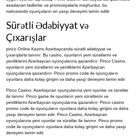
əsaslanan tədbirlər və promosiyalarla məşhurdur, bu
nəticəsində oyunçuların ən yaxşı deneyimi təmin edilir.
Sürətli Ədəbiyyat və
Çıxarışlar
pinco Online Kazino Azərbaycanda sürətli ədəbiyyat və
çıxarışlarla tanınır. Bu casino, oyunların yeni sürətlərini və
yeniliklərini Azərbaycan oyunçularına qazandırır. Pinco Casino,
oyunların yeni sürətlərini və yeniliklərini Azərbaycan
oyunçularına qazandırır. Pinco promo code ilə oyunçuların
oyunlara daha kolay girişini və daha yaxşı deneyimi təmin edir.
Pinco Casino, Azərbaycan oyunçularına yeni oyunlar və sürətlər
ilə tanınır. Pinco game ilə oyunların yeni sürətlərini və
yeniliklərini Azərbaycan oyunçularına qazandırır. Pinco casino
promo code ilə oyunçuların oyunlara daha kolay girişini və daha
yaxşı deneyimi təmin edir. Pinco Casino, Azərbaycan
oyunçularına yeni oyunlar və sürətlər ilə tanınır. Pinco promo
code ilə oyunçuların oyunlara daha kolay girişini və daha yaxşı
deneyimi təmin edir.