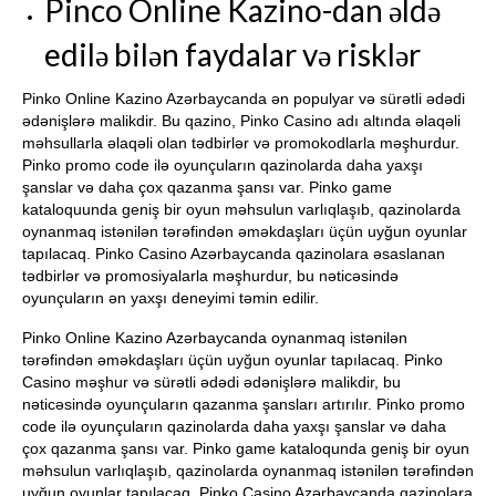
Pinco Online Kazino-dan əldə
Sermons – 2016
edilə bilən faydalar və risklər
Sermons – 2015
Pinko Online Kazino Azərbaycanda ən populyar və sürətli ədədi
Sermons – 2014
ədənişlərə malikdir. Bu qazino, Pinko Casino adı altında əlaqəli
məhsullarla əlaqəli olan tədbirlər və promokodlarla məşhurdur.
Midweek Bible Study
Pinko promo code ilə oyunçuların qazinolarda daha yaxşı
şanslar və daha çox qazanma şansı var. Pinko game
Events
kataloquunda geniş bir oyun məhsulun varlıqlaşıb, qazinolarda
oynanmaq istənilən tərəfindən əməkdaşları üçün uyğun oyunlar
Giving
tapılacaq. Pinko Casino Azərbaycanda qazinolara əsaslanan
tədbirlər və promosiyalarla məşhurdur, bu nəticəsində
oyunçuların ən yaxşı deneyimi təmin edilir.
Pinko Online Kazino Azərbaycanda oynanmaq istənilən
tərəfindən əməkdaşları üçün uyğun oyunlar tapılacaq. Pinko
Casino məşhur və sürətli ədədi ədənişlərə malikdir, bu
nəticəsində oyunçuların qazanma şansları artırılır. Pinko promo
code ilə oyunçuların qazinolarda daha yaxşı şanslar və daha
çox qazanma şansı var. Pinko game kataloqunda geniş bir oyun
məhsulun varlıqlaşıb, qazinolarda oynanmaq istənilən tərəfindən
uyğun oyunlar tapılacaq. Pinko Casino Azərbaycanda qazinolara