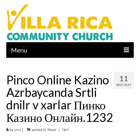
Menu
About us
Pinco Online Kazino
11
Who We Are
NOV 2025
Azrbaycanda Srtli
What We Believe
dnilr v xarlar Пинко
Leadership
Казино Онлайн.1232
Contact Us
by
vrcc
|
posted in:
News
|
0
I’m New