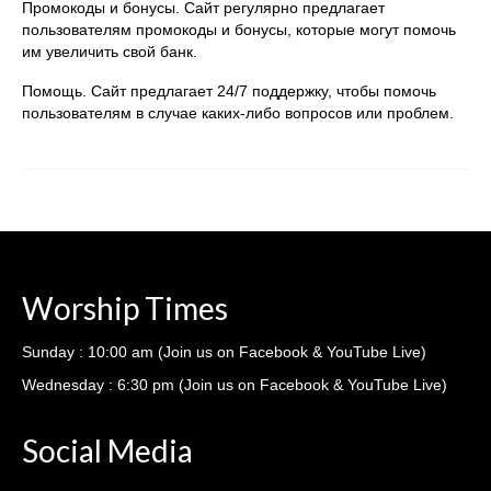
Промокоды и бонусы. Сайт регулярно предлагает
пользователям промокоды и бонусы, которые могут помочь
им увеличить свой банк.
Помощь. Сайт предлагает 24/7 поддержку, чтобы помочь
пользователям в случае каких-либо вопросов или проблем.
Worship Times
Sunday : 10:00 am (Join us on Facebook & YouTube Live)
Wednesday : 6:30 pm (Join us on Facebook & YouTube Live)
Social Media