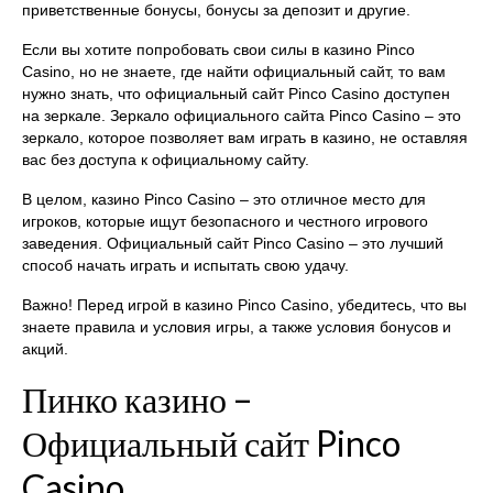
приветственные бонусы, бонусы за депозит и другие.
Если вы хотите попробовать свои силы в казино Pinco
Casino, но не знаете, где найти официальный сайт, то вам
нужно знать, что официальный сайт Pinco Casino доступен
на зеркале. Зеркало официального сайта Pinco Casino – это
зеркало, которое позволяет вам играть в казино, не оставляя
вас без доступа к официальному сайту.
В целом, казино Pinco Casino – это отличное место для
игроков, которые ищут безопасного и честного игрового
заведения. Официальный сайт Pinco Casino – это лучший
способ начать играть и испытать свою удачу.
Важно! Перед игрой в казино Pinco Casino, убедитесь, что вы
знаете правила и условия игры, а также условия бонусов и
акций.
Пинко казино –
Официальный сайт Pinco
Casino