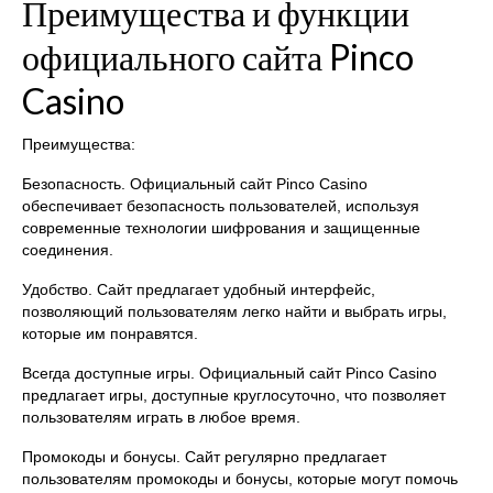
Преимущества и функции
официального сайта Pinco
Casino
Преимущества:
Безопасность. Официальный сайт Pinco Casino
обеспечивает безопасность пользователей, используя
современные технологии шифрования и защищенные
соединения.
Удобство. Сайт предлагает удобный интерфейс,
позволяющий пользователям легко найти и выбрать игры,
которые им понравятся.
Всегда доступные игры. Официальный сайт Pinco Casino
предлагает игры, доступные круглосуточно, что позволяет
пользователям играть в любое время.
Промокоды и бонусы. Сайт регулярно предлагает
пользователям промокоды и бонусы, которые могут помочь