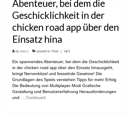
Abenteuer, bei dem die
Geschicklichkeit in der
chicken road app über den
Einsatz hina
by
vrcc
|
posted in:
Post
|
0
Ein spannendes Abenteuer, bei dem die Geschicklichkeit
in der chicken road app über den Einsatz hinausgeht,
bringt Nervenkitzel und fesselnde Gewinne! Die
Grundlagen des Spiels verstehen Tipps für mehr Erfolg
Die Bedeutung von Multiplayer-Modi Grafische
Gestaltung und Benutzererfahrung Herausforderungen
und …
Continued