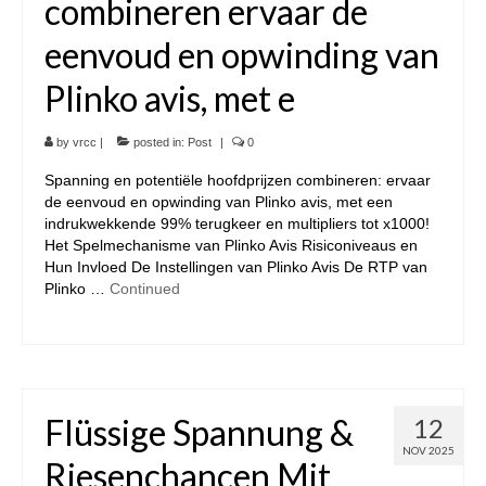
combineren ervaar de
eenvoud en opwinding van
Plinko avis, met e
by
vrcc
|
posted in:
Post
|
0
Spanning en potentiële hoofdprijzen combineren: ervaar
de eenvoud en opwinding van Plinko avis, met een
indrukwekkende 99% terugkeer en multipliers tot x1000!
Het Spelmechanisme van Plinko Avis Risiconiveaus en
Hun Invloed De Instellingen van Plinko Avis De RTP van
Plinko …
Continued
Flüssige Spannung &
12
NOV 2025
Riesenchancen Mit